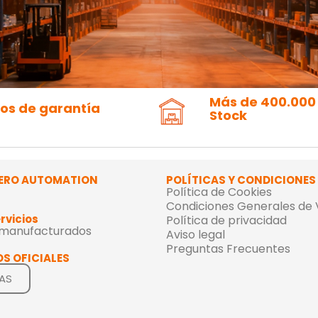
Más de 400.000
ños de garantía
Stock
ERO AUTOMATION
POLÍTICAS Y CONDICIONES
Política de Cookies
Condiciones Generales de
rvicios
Política de privacidad
emanufacturados
Aviso legal
Preguntas Frecuentes
S OFICIALES
AS