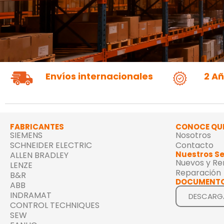
Envíos internacionales
2 A
FABRICANTES
CONOCE QU
SIEMENS
Nosotros
SCHNEIDER ELECTRIC
Contacto
Nuestros Se
ALLEN BRADLEY
Nuevos y R
LENZE
Reparación
B&R
DOCUMENTO
ABB
INDRAMAT
DESCARG
CONTROL TECHNIQUES
SEW