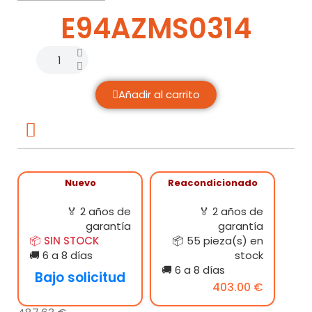
E94AZMS0314
Añadir al carrito
Nuevo
Reacondicionado
🏅 2 años de
🏅 2 años de
garantía
garantía
📦 SIN STOCK
📦 55 pieza(s) en
🚚 6 a 8 días
stock
🚚 6 a 8 días
Bajo solicitud
403.00 €