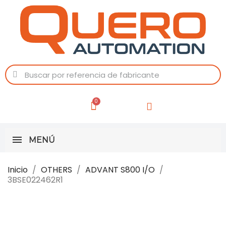
MENÚ
Inicio
OTHERS
ADVANT S800 I/O
3BSE022462R1