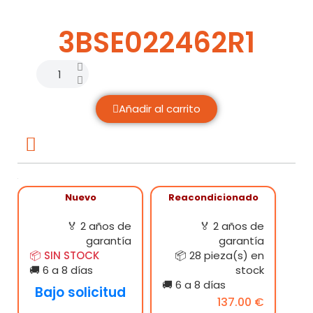
3BSE022462R1
Añadir al carrito
Nuevo
Reacondicionado
🏅 2 años de
🏅 2 años de
garantía
garantía
📦 SIN STOCK
📦 28 pieza(s) en
🚚 6 a 8 días
stock
🚚 6 a 8 días
Bajo solicitud
137.00 €