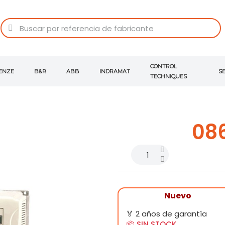
CONTROL
ENZE
B&R
ABB
INDRAMAT
S
TECHNIQUES
08
Nuevo
🏅 2 años de garantía
📦 SIN STOCK