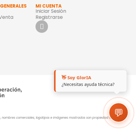
 GENERALES
MI CUENTA
Iniciar Sesión
 Venta
Registrarse
👋 Soy GlorIA
¿Necesitas ayuda técnica?
💬
cas, nombres comerciales, logotipos e imágenes mostrados son propiedad de sus