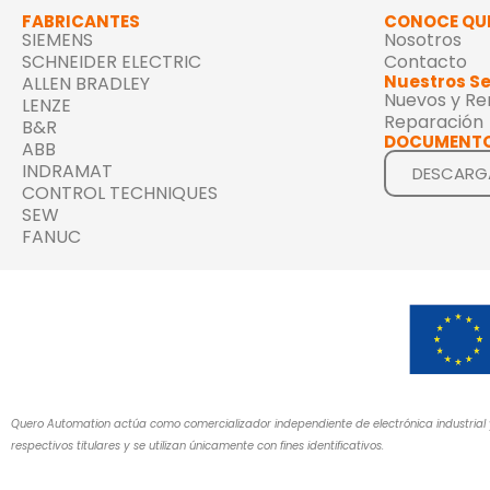
FABRICANTES
CONOCE QU
SIEMENS
Nosotros
SCHNEIDER ELECTRIC
Contacto
Nuestros Se
ALLEN BRADLEY
Nuevos y R
LENZE
Reparación
B&R
DOCUMENTO
ABB
INDRAMAT
DESCARG
CONTROL TECHNIQUES
SEW
FANUC
Quero Automation actúa como comercializador independiente de electrónica industrial 
respectivos titulares y se utilizan únicamente con fines identificativos.