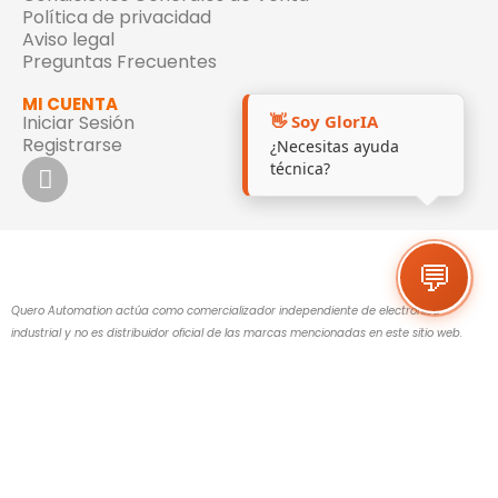
POLÍTICAS Y CONDICIONES GENERALES
Política de Cookies
Condiciones Generales de Venta
Política de privacidad
👋 Soy GlorIA
Aviso legal
¿Necesitas ayuda
Preguntas Frecuentes
técnica?
MI CUENTA
Iniciar Sesión
Registrarse
💬
Quero Automation actúa como comercializador independiente de electrónica
industrial y no es distribuidor oficial de las marcas mencionadas en este sitio web.
Todas las marcas, nombres comerciales, logotipos e imágenes mostrados son
propiedad de sus respectivos titulares y se utilizan únicamente con fines
identificativos.