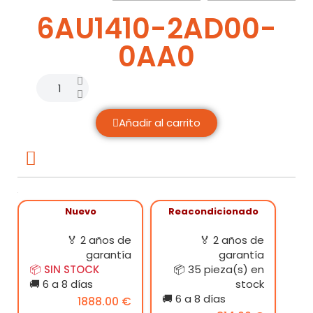
6AU1410-2AD00-
0AA0
Añadir al carrito
Nuevo
Reacondicionado
🏅 2 años de
🏅 2 años de
garantía
garantía
📦 SIN STOCK
📦 35 pieza(s) en
🚚 6 a 8 días
stock
🚚 6 a 8 días
1888.00 €