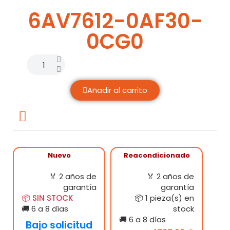
6AV7612-0AF30-
0CG0
Añadir al carrito
Nuevo
Reacondicionado
🏅 2 años de
🏅 2 años de
garantía
garantía
📦 SIN STOCK
📦 1 pieza(s) en
🚚 6 a 8 días
stock
🚚 6 a 8 días
Bajo solicitud