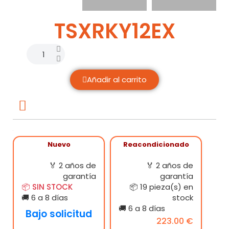
TSXRKY12EX
Añadir al carrito
Nuevo
Reacondicionado
🏅 2 años de
🏅 2 años de
garantía
garantía
📦 SIN STOCK
📦 19 pieza(s) en
🚚 6 a 8 días
stock
🚚 6 a 8 días
Bajo solicitud
223.00 €