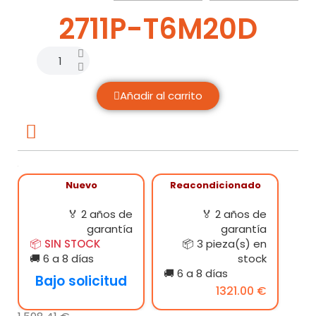
2711P-T6M20D
Añadir al carrito
Nuevo
Reacondicionado
🏅 2 años de
🏅 2 años de
garantía
garantía
📦 SIN STOCK
📦 3 pieza(s) en
🚚 6 a 8 días
stock
🚚 6 a 8 días
Bajo solicitud
1321.00 €