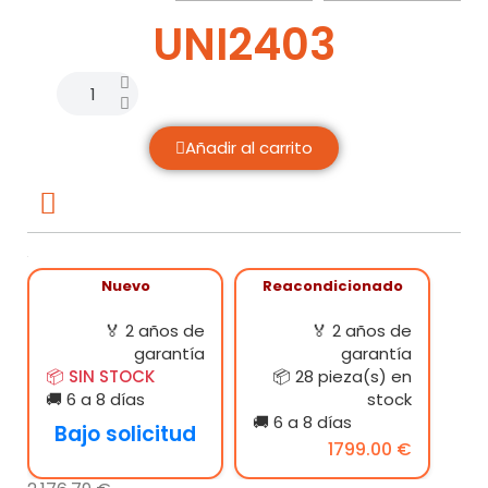
UNI2403
Añadir al carrito
Nuevo
Reacondicionado
🏅 2 años de
🏅 2 años de
garantía
garantía
📦 SIN STOCK
📦 28 pieza(s) en
🚚 6 a 8 días
stock
🚚 6 a 8 días
Bajo solicitud
1799.00 €