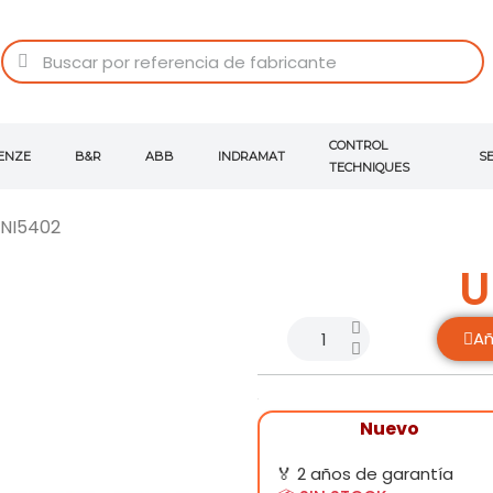
CONTROL
ENZE
B&R
ABB
INDRAMAT
S
TECHNIQUES
NI5402
U
Añ
Nuevo
🏅 2 años de garantía