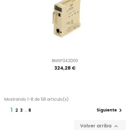
BMXP342000
324,28 €
Mostrando 1-8 de 58 artículo(s)
1

Siguiente
2
3
…
8
Volver arriba
