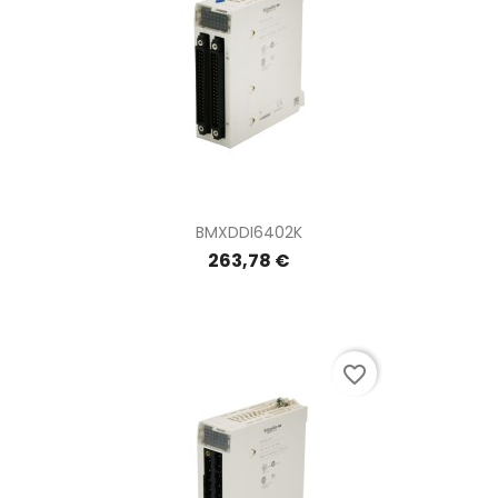
BMXDDI6402K
263,78 €
favorite_border