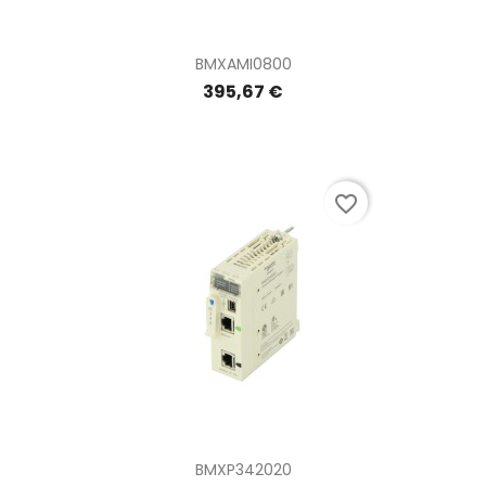
BMXAMI0800
395,67 €
favorite_border
BMXP342020