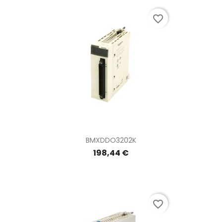
favorite_border
BMXDDO3202K
198,44 €
favorite_border