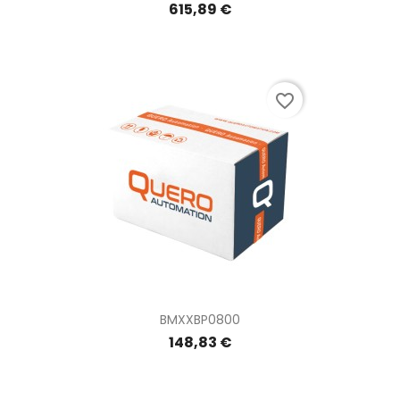
615,89 €
favorite_border
BMXXBP0800
148,83 €