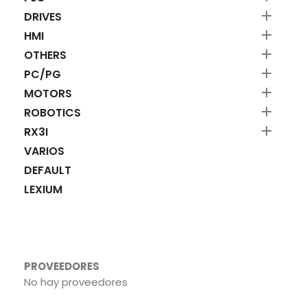

DRIVES

HMI

OTHERS

PC/PG

MOTORS

ROBOTICS

RX3I
VARIOS
DEFAULT
LEXIUM
PROVEEDORES
No hay proveedores