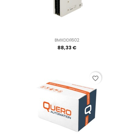
BMXDDI1602
88,33 €
favorite_border