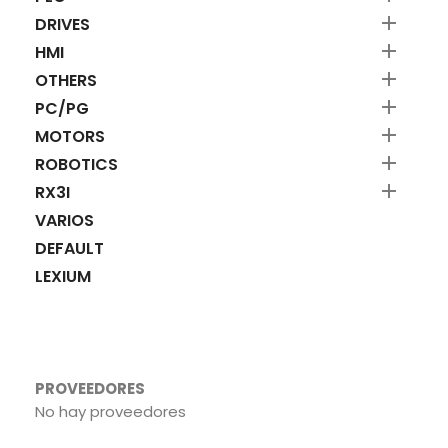

DRIVES

HMI

OTHERS

PC/PG

MOTORS

ROBOTICS

RX3I
VARIOS
DEFAULT
LEXIUM
PROVEEDORES
No hay proveedores