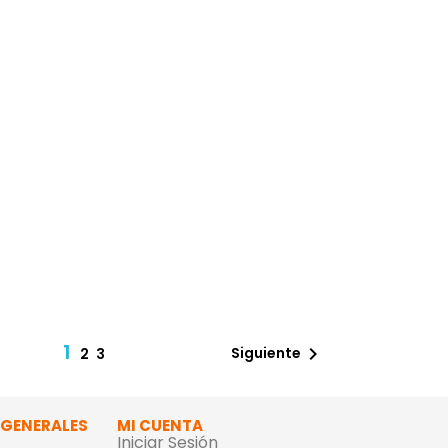
1

Siguiente
2
3
 GENERALES
MI CUENTA
Iniciar Sesión