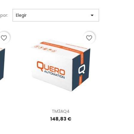

por:
Elegir
favorite_border
favorite_border
Vista rápida

TM3AQ4
148,83 €