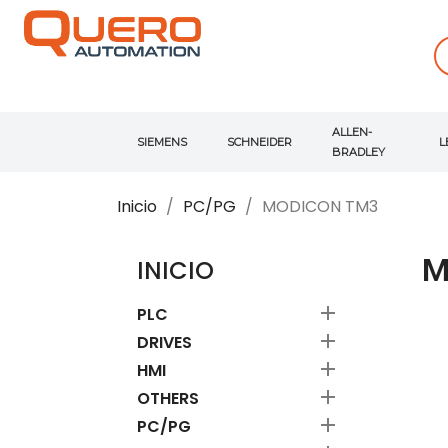
ALLEN-
SIEMENS
SCHNEIDER
L
BRADLEY
Inicio
PC/PG
MODICON TM3
M
INICIO

PLC

DRIVES

HMI

OTHERS

PC/PG