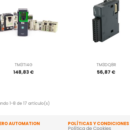
Vista rápida
Vista rápida


TM3TI4G
TM3DQ8R
148,83 €
56,87 €
ndo 1-8 de 17 artículo(s)
ERO AUTOMATION
POLÍTICAS Y CONDICIONES
Política de Cookies