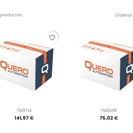
 productos.
Ordenar 
favorite_border
Vista rápida
Vista rápida


TM3TI4
TM3DI16
141,57 €
75,02 €