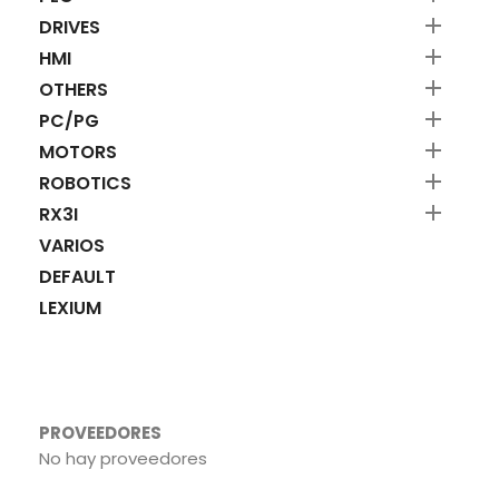

DRIVES

HMI

OTHERS

PC/PG

MOTORS

ROBOTICS

RX3I
VARIOS
DEFAULT
LEXIUM
PROVEEDORES
No hay proveedores