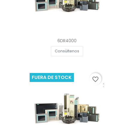
6DR4000
Consúltenos
FUERA DE STOCK
favorite_border