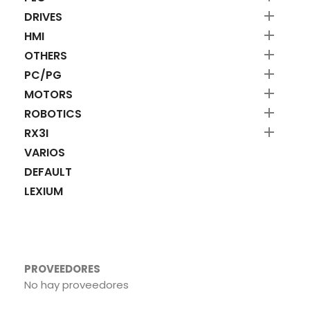

DRIVES

HMI

OTHERS

PC/PG

MOTORS

ROBOTICS

RX3I
VARIOS
DEFAULT
LEXIUM
PROVEEDORES
No hay proveedores