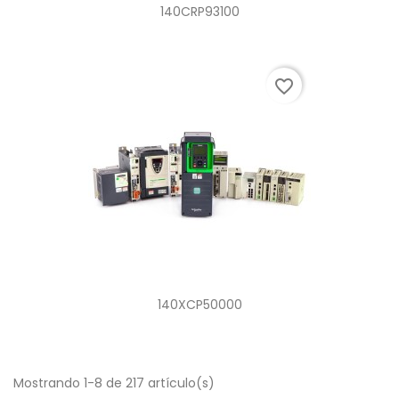
140CRP93100
favorite_border
140XCP50000
Mostrando 1-8 de 217 artículo(s)