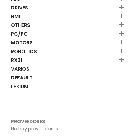

DRIVES

HMI

OTHERS

PC/PG

MOTORS

ROBOTICS

RX3I
VARIOS
DEFAULT
LEXIUM
PROVEEDORES
No hay proveedores