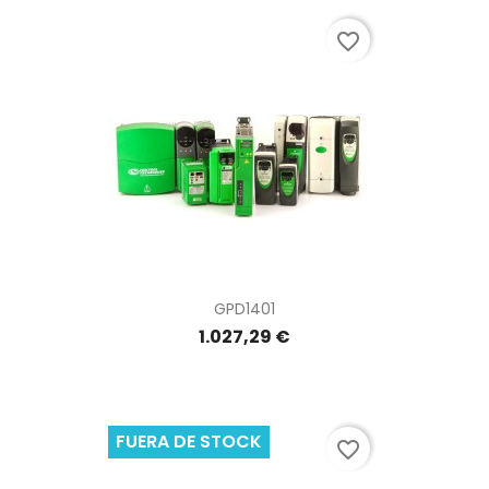
favorite_border
GPD1401
1.027,29 €
FUERA DE STOCK
favorite_border