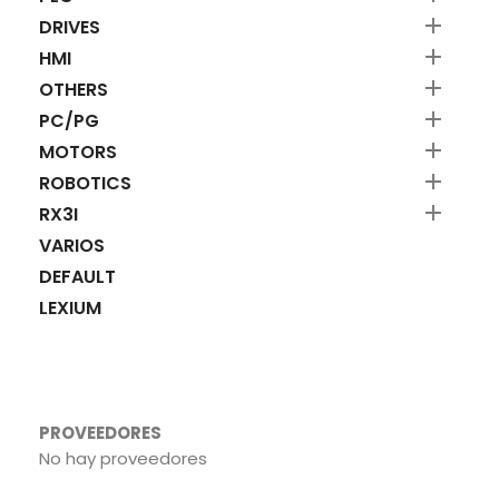

DRIVES

HMI

OTHERS

PC/PG

MOTORS

ROBOTICS

RX3I
VARIOS
DEFAULT
LEXIUM
PROVEEDORES
No hay proveedores