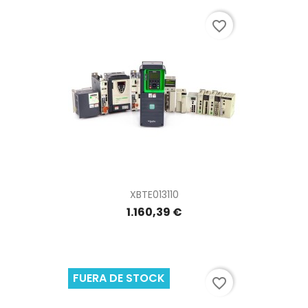
favorite_border
XBTE013110
1.160,39 €
FUERA DE STOCK
favorite_border