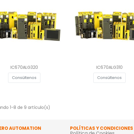
Vista rápida
Vista rápida


IC670ALG320
IC670ALG310
Consúltenos
Consúltenos
ndo 1-8 de 9 artículo(s)
ERO AUTOMATION
POLÍTICAS Y CONDICIONES
Política de Cookies