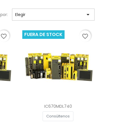

por:
Elegir
FUERA DE STOCK
favorite_border
favorite_border
Vista rápida

IC670MDL740
Consúltenos