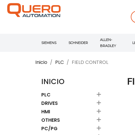
ALLEN-
SIEMENS
SCHNEIDER
L
BRADLEY
Inicio
PLC
FIELD CONTROL
F
INICIO

PLC

DRIVES

HMI

OTHERS

PC/PG