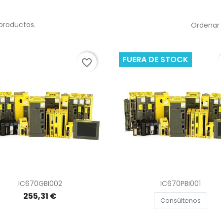
productos.
Ordenar 
FUERA DE STOCK
favorite_border
Vista rápida
Vista rápida


IC670GBI002
IC670PBI001
255,31 €
Consúltenos