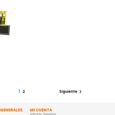
1

Siguiente
2
 GENERALES
MI CUENTA
Iniciar Sesión