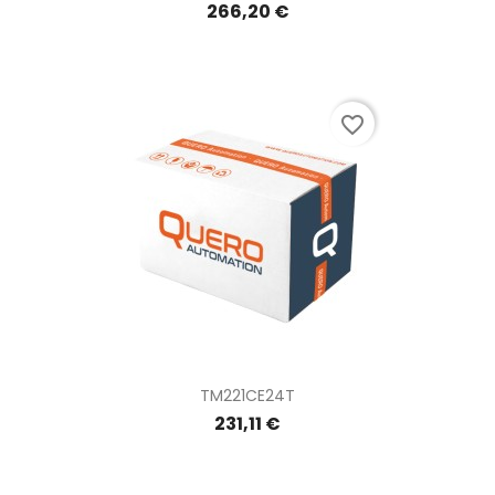
266,20 €
favorite_border
TM221CE24T
231,11 €