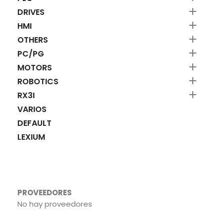

DRIVES

HMI

OTHERS

PC/PG

MOTORS

ROBOTICS

RX3I
VARIOS
DEFAULT
LEXIUM
PROVEEDORES
No hay proveedores