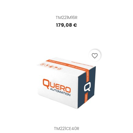
TM221M16R
179,08 €
favorite_border
TM221CE40R