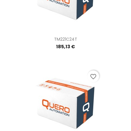
TM221C24T
185,13 €
favorite_border