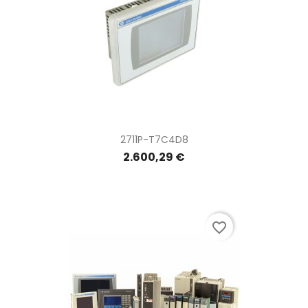
2711P-T7C4D8
2.600,29 €
favorite_border