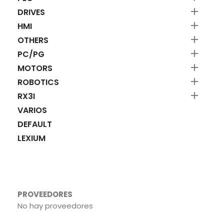

DRIVES

HMI

OTHERS

PC/PG

MOTORS

ROBOTICS

RX3I
VARIOS
DEFAULT
LEXIUM
PROVEEDORES
No hay proveedores