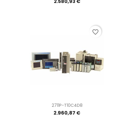
2.580,93 €
favorite_border
2711P-T10C4D8
2.960,87 €