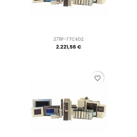
2711P-T7C4D2
2.221,56 €
favorite_border