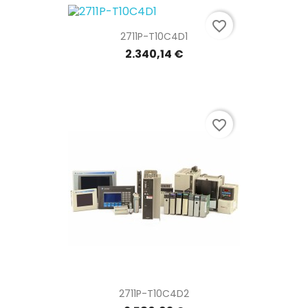
favorite_border
2711P-T10C4D1
2.340,14 €
favorite_border
2711P-T10C4D2