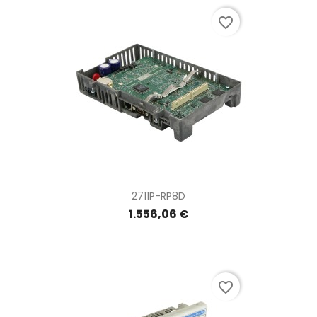
favorite_border
2711P-RP8D
1.556,06 €
favorite_border