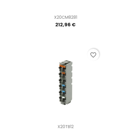
X20CM8281
212,96 €
favorite_border
X20TB12