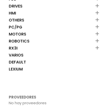

DRIVES

HMI

OTHERS

PC/PG

MOTORS

ROBOTICS

RX3I
VARIOS
DEFAULT
LEXIUM
PROVEEDORES
No hay proveedores