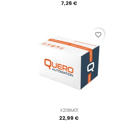
7,26 €
favorite_border
X20BM01
22,99 €