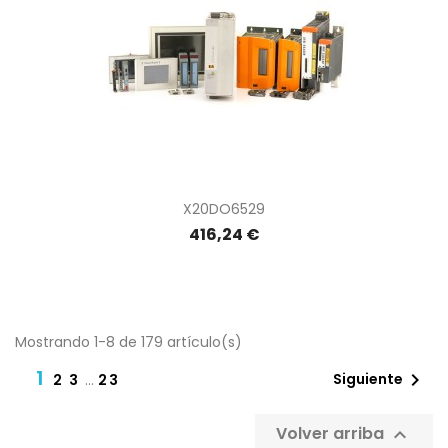
X20DO6529
416,24 €
Mostrando 1-8 de 179 artículo(s)
1

Siguiente
2
3
…
23
Volver arriba
