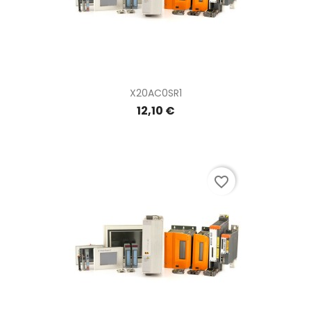
X20AC0SR1
12,10 €
favorite_border