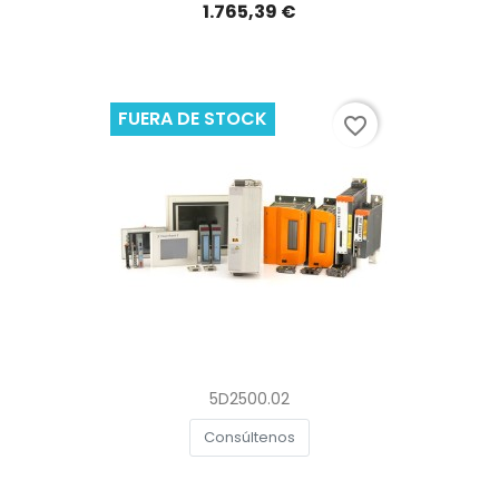
1.765,39 €
FUERA DE STOCK
favorite_border
5D2500.02
Consúltenos