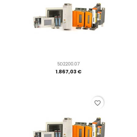
5D2200.07
1.867,03 €
favorite_border