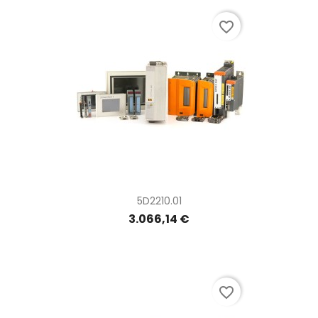
favorite_border
5D2210.01
3.066,14 €
favorite_border