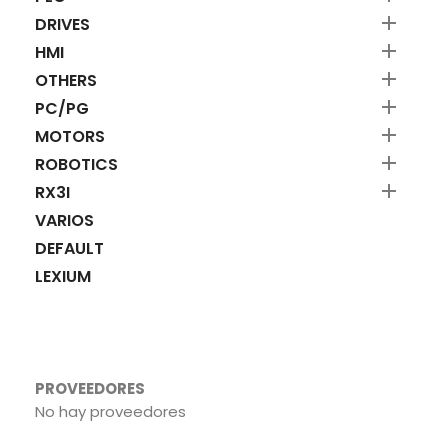

DRIVES

HMI

OTHERS

PC/PG

MOTORS

ROBOTICS

RX3I
VARIOS
DEFAULT
LEXIUM
PROVEEDORES
No hay proveedores